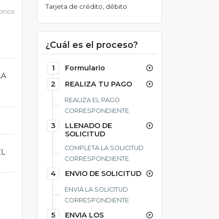
Tarjeta de crédito, débito
orios
¿Cuál es el proceso?
1
Formulario
arrow_circle_up
LA
2
REALIZA TU PAGO
arrow_circle_up
REALIZA EL PAGO
CORRESPONDIENTE
3
LLENADO DE
arrow_circle_up
SOLICITUD
COMPLETA LA SOLICITUD
EL
CORRESPONDIENTE
4
ENVIO DE SOLICITUD
arrow_circle_up
ENVIA LA SOLICITUD
CORRESPONDIENTE
5
ENVIA LOS
arrow_circle_up