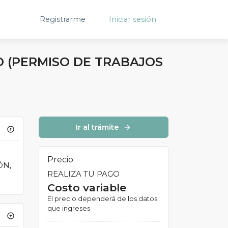
Registrarme
Iniciar sesión
O (PERMISO DE TRABAJOS
Ir al trámite
arrow_forward
arrow_circle_up
Precio
ÓN,
REALIZA TU PAGO
Costo variable
El precio dependerá de los datos
que ingreses
arrow_circle_up